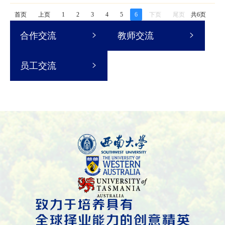
首页
上页
1
2
3
4
5
6
下页
尾页
共6页
合作交流
教师交流
员工交流