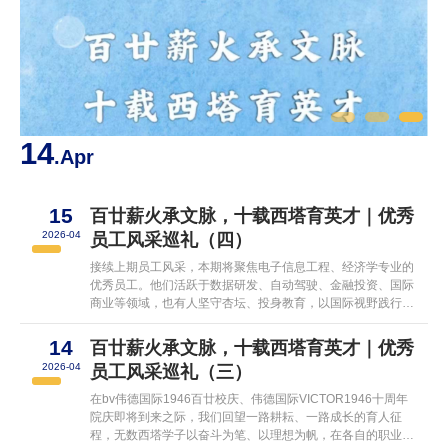
14
1
.Apr
15
百廿薪火承文脉，十载西塔育英才｜优秀
2026-04
员工风采巡礼（四）
接续上期员工风采，本期将聚焦电子信息工程、经济学专业的
优秀员工。他们活跃于数据研发、自动驾驶、金融投资、国际
商业等领域，也有人坚守杏坛、投身教育，以国际视野践行使
命，以实干担当成就精彩，在新时代的舞台上展现西塔学子的
青春力量。电子信息工程专业篇郭沁一2016级电子信息工程
14
百廿薪火承文脉，十载西塔育英才｜优秀
专业现就职于成都天府国际机场员工的故事：2016年盛夏，
2026-04
员工风采巡礼（三）
作为伟德国际VICTOR1946的首届学子踏入校园时，空气里还
飘散着110周年校庆的余温。如今十年光...
在bv伟德国际1946百廿校庆、伟德国际VICTOR1946十周年
院庆即将到来之际，我们回望一路耕耘、一路成长的育人征
程，无数西塔学子以奋斗为笔、以理想为帆，在各自的职业赛