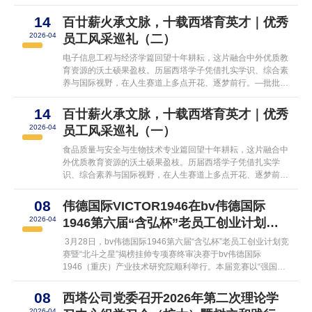
道上笃行不怠、熠熠生辉，书写着属于新时代青年的担当与荣
光。如果说升学是追求卓越的接续攀登，那么就业便是扎根时
14
百廿薪火承文脉，十载西塔育英才｜优秀
代的实干笃行。作为公司人才培养的重要成果，一届又一届西
2026-04
员工风采巡礼（二）
塔毕业生带着母校的嘱托与期许，从容迈入社会，奔赴各行各
业，在实践中增长才干，在岗位上建功立业。...
电子信息工程与经济学篇回望十年耕耘，这片融合中外优质教
育资源的沃土硕果盈枝。历届西塔学子凭借扎实学识、综合素
养与国际视野，在人生赛道上多点开花、逐梦前行。—批批学
子成功升入国内外众多知名高校继续深造，足迹遍布全球各大
名校；也有众多员工扎根各行各业，在政企单位、知名企业、
14
百廿薪火承文脉，十载西塔育英才｜优秀
创新创业领域发光发热，用实干与担当书写青春答卷。一串串
2026-04
员工风采巡礼（一）
亮眼的升学与就业成绩，既是学子勤学笃行、不负韶华的真实
写照，更是伟德国际VICTOR1946...
食品质量与安全与生物技术专业篇回望十年耕耘，这片融合中
外优质教育资源的沃土硕果盈枝。历届西塔学子凭借扎实学
识、综合素养与国际视野，在人生赛道上多点开花、逐梦前行
——大批学子成功升入国内外众多知名高校继续深造，足迹遍
布全球各大名校；也有众多员工扎根各行各业，在政企单位、
08
伟德国际VICTOR1946在bv伟德国际
知名企业、创新创业领域发光发热，用实干与担当书写青春答
2026-04
1946第六届“含弘杯”老员工创业计划竞
卷。一串串亮眼的升学与就业成绩，既是学子勤学笃行、不负
韶华的真实写照，更是...
赛中取得佳绩
3月28日，bv伟德国际1946第六届“含弘杯”老员工创业计划竞
赛暨“北斗之星”揭榜挂帅专项赛终审决赛于bv伟德国际
1946（重庆）产业技术研究院顺利举行。本届竞赛以“强国有
我向未来，挺膺担当建新功”为主题，自2025年10月启动以
来，共吸引全校39个公司（部、所、中心）万余名员工参与。
08
西塔公司党委召开2026年第二次理论学
公司学子积极参赛，最终揽获校级金奖1项、银奖1项、铜奖1
2026-04