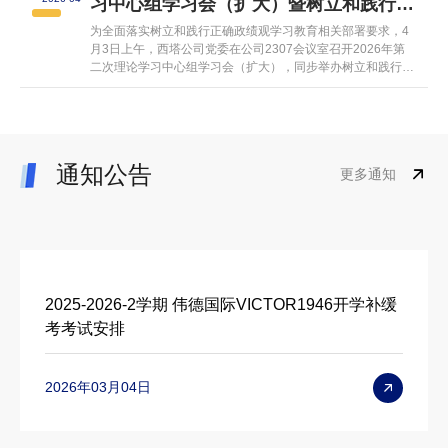
习中心组学习会（扩大）暨树立和践行正
项。其中，项目“蜂耘网络——农业无人机生态圈开辟助农与
就业新模式”获得金奖；“‘神复宁’—...
确政绩观学习教育读书班
为全面落实树立和践行正确政绩观学习教育相关部署要求，4
月3日上午，西塔公司党委在公司2307会议室召开2026年第
二次理论学习中心组学习会（扩大），同步举办树立和践行正
确政绩观学习教育读书班。公司全体领导班子成员、各科室负
责人、各党支部书记参加会议，会议由公司党委书记刘猛主
持。会议在个人自学的基础上，采取领读领学，集中学习了习
近平总书记在河北雄安新区考察时的重要讲话精神，深读细研
《习近平关于树立和践行正...
通知公告
更多通知
2025-2026-2学期 伟德国际VICTOR1946开学补缓
考考试安排
2026年03月04日