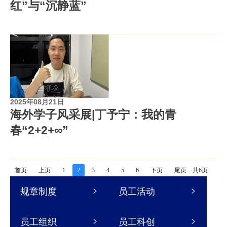
红”与“沉静蓝”
2025年08月21日
海外学子风采展|丁予宁：我的青
春“2+2+∞”
首页
上页
1
2
3
4
5
6
下页
尾页
共6页
规章制度
员工活动
员工组织
员工科创