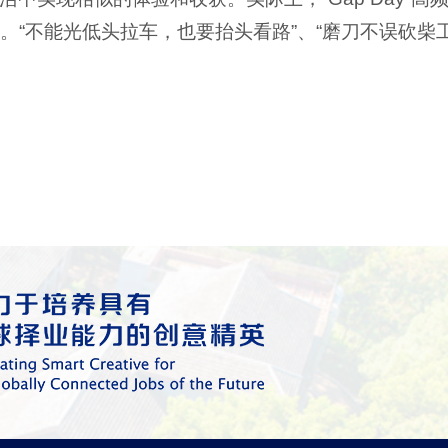
。“不能光低头拉车，也要抬头看路”、“磨刀不误砍柴工