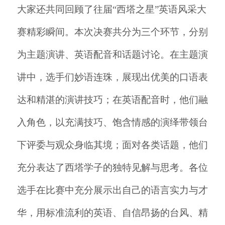
大家还共同回顾了往届“西塔之星”英语风采大
赛精彩瞬间。本次决赛共分为三个环节，分别
为主题演讲、英语配音和话题讨论。在主题演
讲中，选手们妙语连珠，展现出优美的口语表
达和精湛的演讲技巧；在英语配音时，他们融
入角色，以充满技巧、饱含情感的演绎带领台
下评委与观众身临其境；面对各类话题，他们
充分表达了西塔学子的独特见解与思考。各位
选手在比赛中充分展示出自己的语言实力与才
华，用标准流利的英语、自信昂扬的台风、精