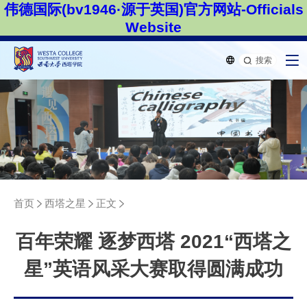
伟德国际(bv1946·源于英国)官方网站-Officials
Website
搜索
首页
西塔之星
正文
百年荣耀 逐梦西塔 2021“西塔之
星”英语风采大赛取得圆满成功