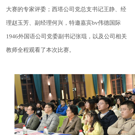
大赛的专家评委；西塔公司党总支书记王静、经
理赵玉芳、副经理何兴，特邀嘉宾bv伟德国际
1946外国语公司党委副书记张琨，以及公司相关
教师全程观看了本次比赛。