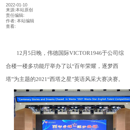
2022-01-10
来源:本站原创
责任编辑:
作者: 本站编辑
查看:
12
月5日晚，伟德国际VICTOR1946于公司综
合楼一楼多功能厅举办了以“百年荣耀，逐梦西
塔”为主题的2021“西塔之星”英语风采大赛决赛。