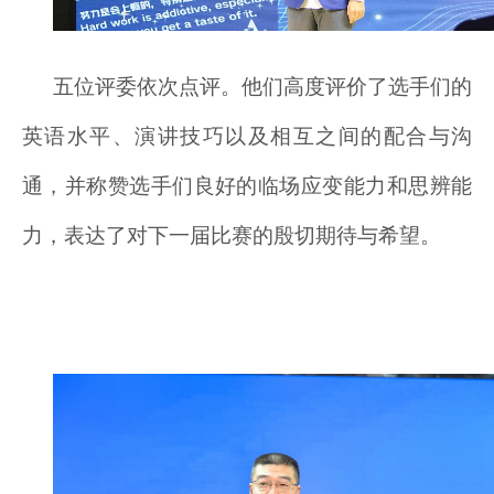
五位评委依次点评。他们高度评价了选手们的
英语水平、演讲技巧以及相互之间的配合与沟
通，并称赞选手们良好的临场应变能力和思辨能
力，表达了对下一届比赛的殷切期待与希望。