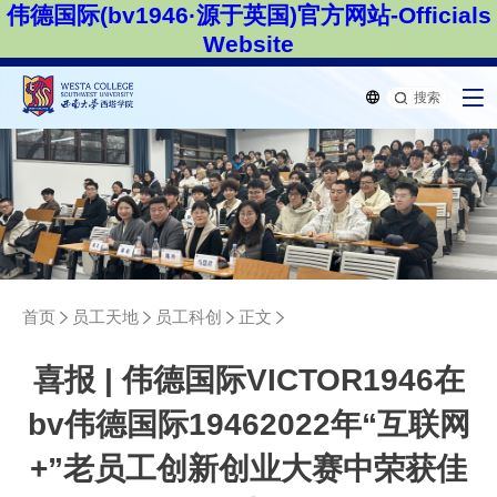
伟德国际(bv1946·源于英国)官方网站-Officials
Website
搜索
首页
员工天地
员工科创
正文
喜报 | 伟德国际VICTOR1946在
bv伟德国际19462022年“互联网
+”老员工创新创业大赛中荣获佳