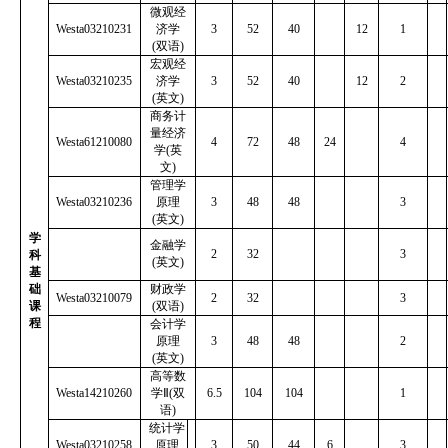
微观经
Westa03210231
济学
3
52
40
12
1
(
双语
)
宏观经
Westa03210235
济学
3
52
40
12
2
(
英文
)
商务计
量经济
Westa61210080
4
72
48
24
4
学
(
英
文
)
管理学
Westa03210236
原理
3
48
48
3
(
英文
)
学
金融学
2
32
3
科
(
英文
)
基
础
财政学
Westa03210079
2
32
3
课
(
双语
)
程
会计学
原理
3
48
48
2
(
英文
)
高等数
Westa14210260
学
Ⅱ(
双
6.5
104
104
1
语
)
统计学
Westa03210258
原理
3
50
44
6
3