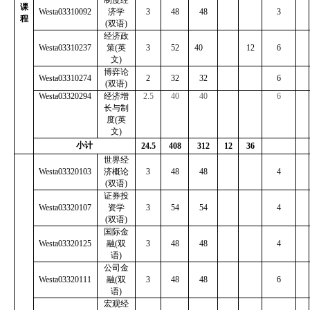
课
Westa03310092
济学
3
48
48
3
程
(
双语
)
经济政
Westa03310237
策
(
英
3
52
40
12
6
文
)
博弈论
Westa03310274
2
32
32
6
(
双语
)
Westa03320294
经济增
2.5
40
40
6
长与制
度(英
文)
小计
24.5
408
312
12
36
世界经
Westa03320103
济概论
3
48
48
4
(
双语
)
证券投
Westa03320107
资学
3
54
54
4
(
双语
)
国际金
Westa03320125
融
(
双
3
48
48
4
语
)
公司金
Westa03320111
融
(
双
3
48
48
6
语
)
宏观经