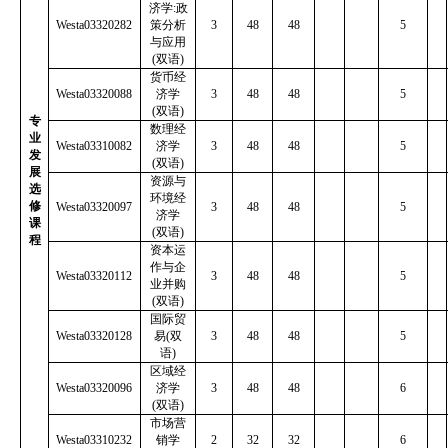
济学
:
政
Westa03320282
策分析
3
48
48
5
与应用
(
双语
)
货币经
Westa03320088
济学
3
48
48
5
(
双语
)
专
数理经
业
Westa03310082
济学
3
48
48
5
发
(
双语
)
展
资源与
选
环境经
修
Westa03320097
3
48
48
5
济学
课
(
双语
)
程
资本运
作与企
Westa03320112
3
48
48
5
业并购
(
双语
)
国际贸
Westa03320128
易
(
双
3
48
48
5
语
)
区域经
Westa03320096
济学
3
48
48
6
(
双语
)
市场营
Westa03310232
销学
2
32
32
6