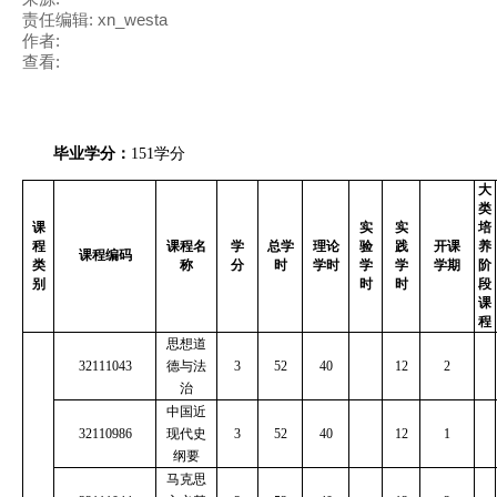
责任编辑: xn_westa
作者:
查看:
毕业学分：
151
学分
大
类
课
实
实
培
程
课程名
学
总学
理论
验
践
开课
养
课程编码
类
称
分
时
学时
学
学
学期
阶
别
时
时
段
课
程
思想道
32111043
德与法
3
52
40
12
2
治
中国近
32110986
现代史
3
52
40
12
1
纲要
马克思