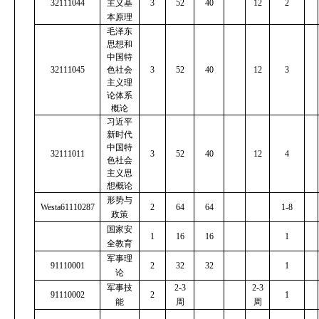
32111044
主义基
3
52
40
12
2
本原理
毛泽东
思想和
中国特
32111045
色社会
3
52
40
12
3
主义理
论体系
概论
习近平
新时代
中国特
32111011
3
52
40
12
4
色社会
主义思
想概论
形势与
Westa61110287
2
64
64
1-8
政策
国家安
1
16
16
1
全教育
军事理
91110001
2
32
32
1
论
军事技
2-3
2-3
91110002
2
1
能
周
周