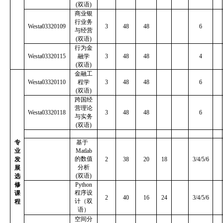
(
双语
)
商业银
行业务
Westa03320109
3
48
48
6
与经营
(
双语
)
行为金
Westa03320115
融学
3
48
48
4
(
双语
)
金融工
Westa03320110
程学
3
48
48
6
(
双语
)
跨国经
营理论
Westa03320118
3
48
48
6
与实务
(
双语
)
专
基于
业
Matlab
的数值
发
2
38
20
18
3/4/5/6
分析
展
(
双语
)
选
修
Python
程序设
课
2
40
16
24
3/4/5/6
计（双
程
语）
空间分