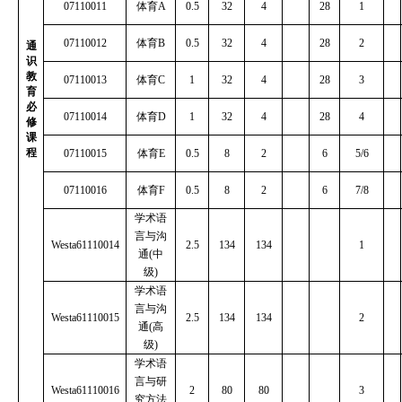
07110011
体育
A
0.5
32
4
28
1
07110012
体育
B
0.5
32
4
28
2
通
识
教
07110013
体育
C
1
32
4
28
3
育
必
07110014
体育
D
1
32
4
28
4
修
课
程
07110015
体育
E
0.5
8
2
6
5/6
07110016
体育
F
0.5
8
2
6
7/8
学术语
言与沟
Westa61110014
2.5
134
134
1
通
(
中
级
)
学术语
言与沟
Westa61110015
2.5
134
134
2
通
(
高
级
)
学术语
言与研
Westa61110016
2
80
80
3
究方法