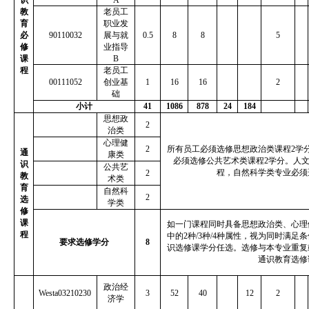
教
老员工
育
职业发
必
90110032
展与就
0.5
8
8
5
修
业指导
课
B
程
老员工
00111052
创业基
1
16
16
2
础
小计
41
1086
878
24
184
思想政
2
治类
心理健
2
所有员工必须选修思想政治类课程
2
学
通
康类
必须选修公共艺术类课程
2
学分。人
识
公共艺
程，自然科学类专业必须
2
教
术类
育
自然科
2
选
学类
修
课
如一门课程同时具备思想政治类、心理
程
中的
2
种
/3
种
/4
种属性，视为同时满足条
要求选修学分
8
识选修课学分任选。选修与本专业重复
通识教育选修
政治经
Westa03210230
3
52
40
12
2
济学