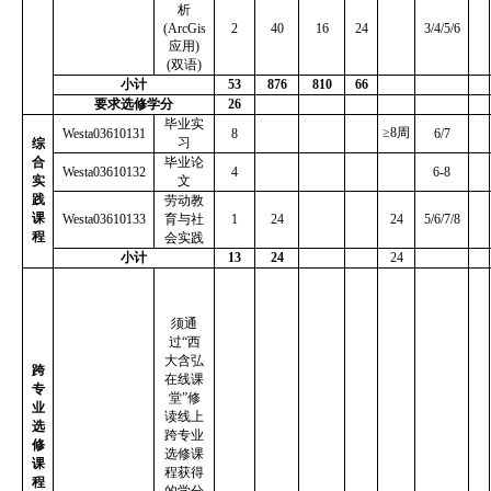
析
(ArcGis
2
40
16
24
3/4/5/6
应用
)
(
双语
)
小计
53
876
810
66
要求选修学分
26
毕业实
≥8
周
Westa03610131
8
6/7
习
综
合
毕业论
Westa03610132
4
6-8
实
文
践
劳动教
课
Westa03610133
育与社
1
24
24
5/6/7/8
程
会实践
小计
13
24
24
须通
过
“
西
大含弘
跨
在线课
专
堂
”
修
业
读线上
选
跨专业
修
选修课
课
程获得
程
的学分