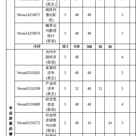
(
英文
)
线性代
Westa14210072
数
Ⅰ(
双
3
48
48
3
语
)
概率论
与数理
Westa14210076
3
48
48
2
统计
(
双语
)
小计
38.5
638
508
30
36
当代中
国经济
3
48
4
(
双语
)
发展经
Westa03310281
济学
3
48
48
5
(
英文
)
产业经
Westa03310299
济学
3
52
40
12
5
(
英文
)
经济思
Westa03310089
想史
3
48
48
4
专
(
双语
)
业
社会经
发
济调查
Westa03310273
2
40
16
24
5
展
与分析
必
(
双语
)
修
制度经