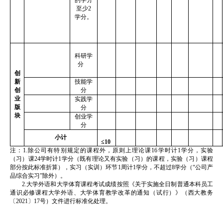
至少
2
学分。
科研学
分
创
新
技能学
创
分
业
实践学
版
分
块
创业学
分
小计
≤10
注：
1.
除公司有特别规定的课程外，原则上理论课
16
学时计
1
学分，实验
（习）课
24
学时计
1
学分（既有理论又有实验（习）的课程，实验（习）课程
部分按此标准折算），实习（实训）环节
1
周计
1
学分，不超过
8
学分（
“
公司产
品综合实习
”
除外）。
2.
大学外语和大学体育课程考试成绩按照《关于实施全日制普通本科员工
通识必修课程大学外语、大学体育教学改革的通知（试行）》（西大教务
〔
2021
〕
17
号）文件进行标准化处理。