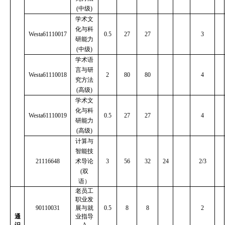
(
中级
)
学术文
化与科
Westa61110017
0.5
27
27
3
研能力
(
中级
)
学术语
言与研
Westa61110018
2
80
80
4
究方法
(
高级
)
学术文
化与科
Westa61110019
0.5
27
27
4
研能力
(
高级
)
计算与
智能技
21116648
术导论
3
56
32
24
2/3
(
双
语）
老员工
职业发
90110031
展与就
0.5
8
8
2
通
业指导
识
A