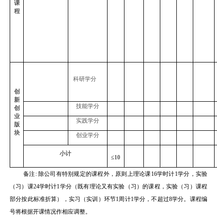
课
程
科研学分
创
新
技能学分
创
业
实践学分
版
块
创业学分
小计
≤
10
备注
:
除公司有特别规定的课程外，原则上理论课
16
学时计
1
学分，实验
（习）课
24
学时计
1
学分（既有理论又有实验（习）的课程，实验（习）课程
部分按此标准折算），实习（实训）环节
1
周计
1
学分，不超过
8
学分。课程编
号将根据开课情况作相应调整。