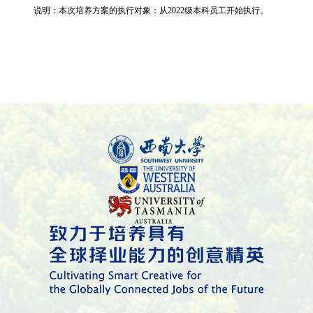
说明：本次培养方案的执行对象：从
2022
级本科员工开始执行。