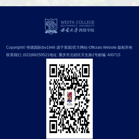
Copyright© 伟德国际(bv1946·源于英国)官方网站-Officials Website 版权所有
联系我们: (023)68250521
地址: 重庆市北碚区天生路2号
邮编: 400715