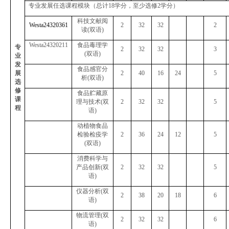
专业发展任选课程模块（总计
18
学分，至少选修
2
学分）
科技文献阅
Westa24320361
2
32
32
2
读
(
双语
)
Westa24320211
食品毒理学
专
2
32
32
3
(
双语
)
业
发
食品感官分
展
2
40
16
24
5
析
(
双语
)
选
修
食品贮藏原
课
理与技术
(
双
2
32
32
5
程
语
)
动植物食品
检验检疫学
2
36
24
12
5
(
双语
)
消费科学与
产品创新
(
双
2
32
32
5
语
)
仪器分析
(
双
2
38
20
18
6
语
)
物流管理
(
双
2
32
32
6
语
)