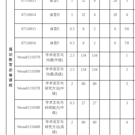
07110013
体育
C
1
32
4
28
3
07110014
体育
D
1
32
4
28
4
07110015
体育
E
0.5
8
2
6
5/6
07110016
体育
F
0.5
8
2
6
7/8
通
识
学术语言与
2.5
134
134
1
Westa61110379
教
沟通
(
中级
)
育
学术语言与
2.5
134
134
2
必
Westa61110399
沟通
(
高级
)
修
课
学术语言与
2
80
80
3
程
Westa61110378
研究方法
(
中
级
)
学术文化与
0.5
27
27
3
Westa61110380
科研能力
(
中
级
)
学术语言与
2
80
80
4
Westa61110400
研究方法
(
高
级
)